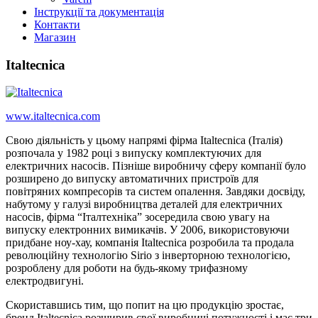
Інструкції та документація
Контакти
Магазин
Italtecnica
www.italtecnica.com
Свою діяльність у цьому напрямі фірма Italtecnica (Італія)
розпочала у 1982 році з випуску комплектуючих для
електричних насосів. Пізніше виробничу сферу компанії було
розширено до випуску автоматичних пристроїв для
повітряних компресорів та систем опалення. Завдяки досвіду,
набутому у галузі виробництва деталей для електричних
насосів, фірма “Італтехніка” зосередила свою увагу на
випуску електронних вимикачів. У 2006, використовуючи
придбане ноу-хау, компанія Italtecnica розробила та продала
революційну технологію Sirio з інверторною технологією,
розроблену для роботи на будь-якому трифазному
електродвигуні.
Скориставшись тим, що попит на цю продукцію зростає,
бренд Italtecnica розширив свої виробничі потужності і має три