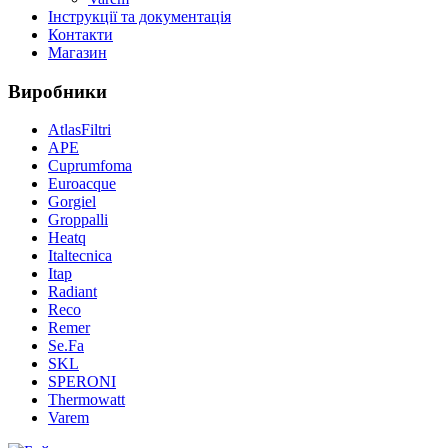
Інструкції та документація
Контакти
Магазин
Виробники
AtlasFiltri
APE
Cuprumfoma
Euroacque
Gorgiel
Groppalli
Heatq
Italtecnica
Itap
Radiant
Reco
Remer
Se.Fa
SKL
SPERONI
Thermowatt
Varem