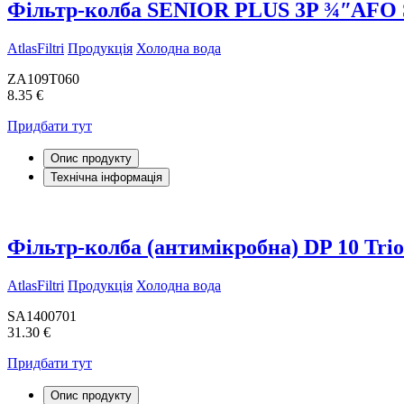
Фільтр-колба SENIOR PLUS 3P ¾ʺAFO 
AtlasFiltri
Продукція
Холодна вода
ZA109T060
8.35 €
Придбати тут
Опис продукту
Технічна інформація
Фільтр-колба (антимікробна) DP 10 Trio
AtlasFiltri
Продукція
Холодна вода
SA1400701
31.30 €
Придбати тут
Опис продукту