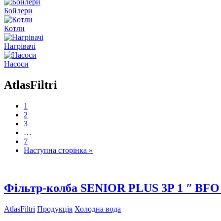
Бойлери
Котли
Нагрівачі
Насоси
AtlasFiltri
1
2
3
…
7
Наступна сторінка »
Фільтр-колба SENIOR PLUS 3P 1 ʺ BFO
AtlasFiltri
Продукція
Холодна вода