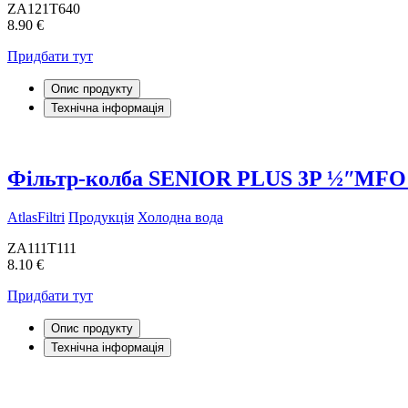
ZA121T640
8.90 €
Придбати тут
Опис продукту
Технічна інформація
Фільтр-колба SENIOR PLUS 3P ½ʺMFO
AtlasFiltri
Продукція
Холодна вода
ZA111T111
8.10 €
Придбати тут
Опис продукту
Технічна інформація