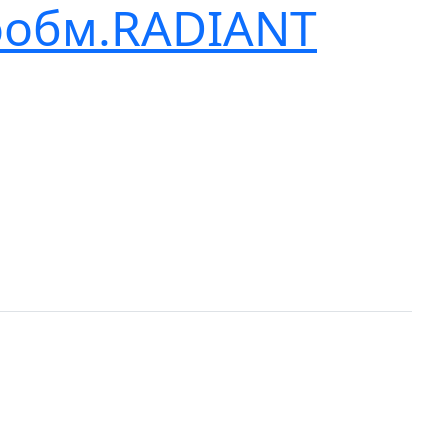
лообм.RADIANT