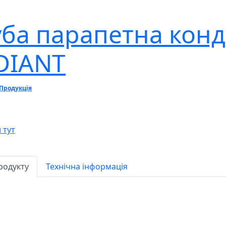
уба парапетна кон
DIANT
Продукція
 тут
родукту
Технічна інформація