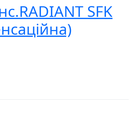
нс.RADIANT SFK
енсаційна)