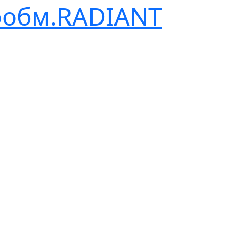
лообм.RADIANT