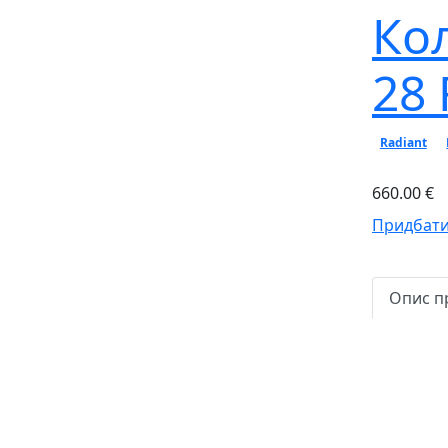
Ко
28 
Radiant
660.00 €
Придбати
Опис п