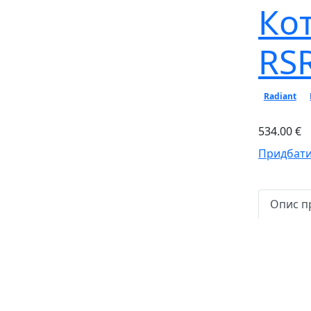
Ко
RS
Radiant
534.00 €
Придбати
Опис п