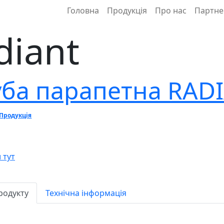
Головна
Продукція
Про нас
Партне
diant
уба парапетна RAD
Продукція
 тут
родукту
Технічна інформація