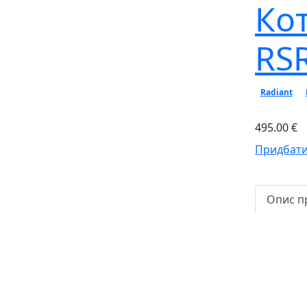
Ко
RS
Radiant
495.00 €
Придбати
Опис п