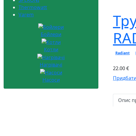
Thermowatt
Тр
Varem
RA
Бойлери
Котли
Radiant
Нагрівачі
22.00 €
Придбати
Насоси
Опис п