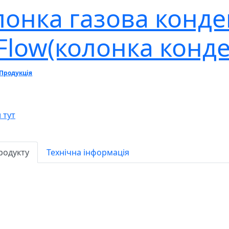
лонка газова конде
Flow(колонка конд
Продукція
 тут
родукту
Технічна інформація