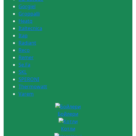
Gorgiel
Groppalli
Heatq
Italtecnica
Itap
Radiant
Reco
Remer
Se.Fa
SKL
SPERONI
Thermowatt
Varem
Бойлери
Котли