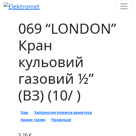
Skip
to
content
069 “LONDON”
Кран
кульовий
газовий ½ʺ
(ВЗ) (10/ )
Itap
Запірно-регулююча арматура
Крани газові
Продукція
3.26 €