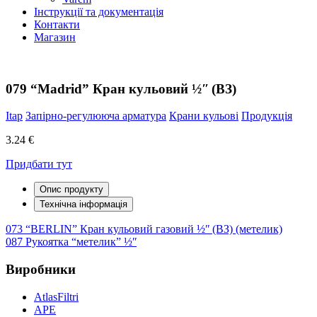
Інструкції та документація
Контакти
Магазин
079 “Madrid” Кран кульовий ½ʺ (ВЗ)
Itap
Запірно-регулююча арматура
Крани кульові
Продукція
3.24 €
Придбати тут
Опис продукту
Технічна інформація
Навігація
073 “BERLIN” Кран кульовий газовий ½ʺ (ВЗ) (метелик)
087 Рукоятка “метелик” ½ʺ
записів
Виробники
AtlasFiltri
APE