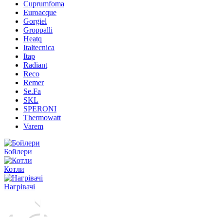
Cuprumfoma
Euroacque
Gorgiel
Groppalli
Heatq
Italtecnica
Itap
Radiant
Reco
Remer
Se.Fa
SKL
SPERONI
Thermowatt
Varem
Бойлери
Котли
Нагрівачі