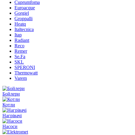
Cuprumfoma
Euroacque
Gorgiel
Groppalli
Heatq
Italtecnica
Itap
Radiant
Reco
Remer
Se.Fa
SKL
SPERONI
Thermowatt
Varem
Бойлери
Котли
Нагрівачі
Насоси