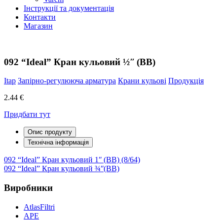
Інструкції та документація
Контакти
Магазин
092 “Ideal” Кран кульовий ½ʺ (ВВ)
Itap
Запірно-регулююча арматура
Крани кульові
Продукція
2.44 €
Придбати тут
Опис продукту
Технічна інформація
Навігація
092 “Ideal” Кран кульовий 1ʺ (ВВ) (8/64)
092 “Ideal” Кран кульовий ¾ʺ(ВВ)
записів
Виробники
AtlasFiltri
APE