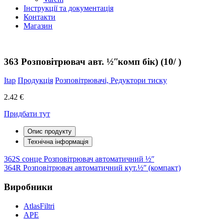
Інструкції та документація
Контакти
Магазин
363 Розповітрювач авт. ½ʺкомп бік) (10/ )
Itap
Продукція
Розповітрювачі, Редуктори тиску
2.42 €
Придбати тут
Опис продукту
Технічна інформація
Навігація
362S сонце Розповітрювач автоматичний ½ʺ
364R Розповітрювач автоматичний кут.½ʺ (компакт)
записів
Виробники
AtlasFiltri
APE