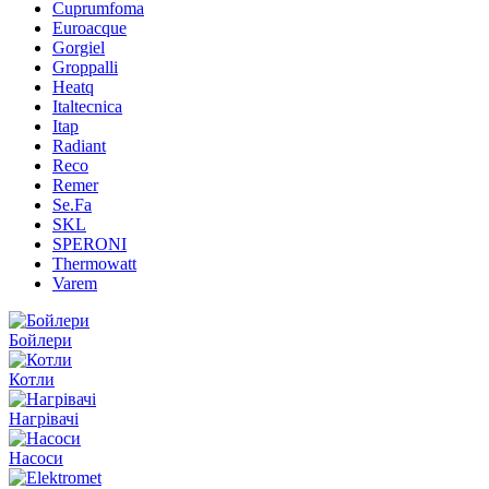
Cuprumfoma
Euroacque
Gorgiel
Groppalli
Heatq
Italtecnica
Itap
Radiant
Reco
Remer
Se.Fa
SKL
SPERONI
Thermowatt
Varem
Бойлери
Котли
Нагрівачі
Насоси