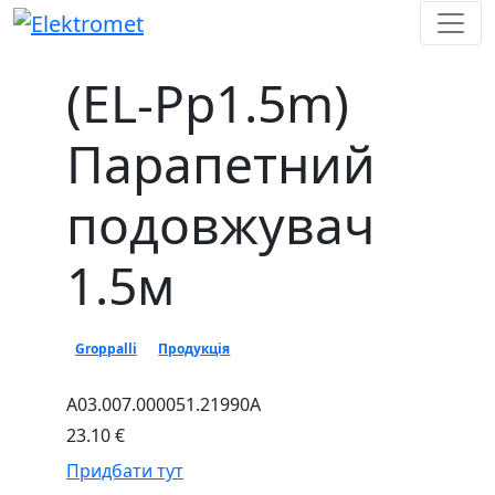
Skip
to
content
(EL-Pp1.5m)
Парапетний
подовжувач
1.5м
Groppalli
Продукція
A03.007.000051.21990A
23.10 €
Придбати тут