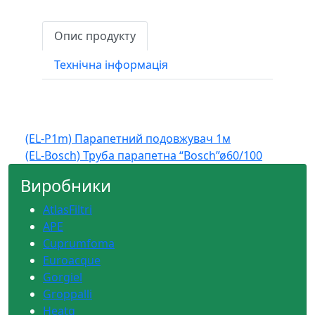
Опис продукту
Технічна інформація
Навігація
(EL-P1m) Парапетний подовжувач 1м
(EL-Bosch) Труба парапетна “Bosch”ø60/100
записів
Виробники
AtlasFiltri
APE
Cuprumfoma
Euroacque
Gorgiel
Groppalli
Heatq