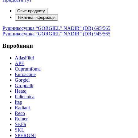
Опис продукту
Технічна інформація
Навігація
Рушникосушка “GORGIEL” NADIR” (DR) 695/565
Рушникосушка “GORGIEL” NADIR” (DR) 945/565
записів
Виробники
AtlasFiltri
APE
Cuprumfoma
Euroacque
Gorgiel
Groppalli
Heatq
Italtecnica
Itap
Radiant
Reco
Remer
Se.Fa
SKL
SPERONI