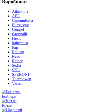
Виробники
AtlasFiltri
APE
Cuprumfoma
Euroacque
Gorgiel
Groppalli
Heatq
Italtecnica
Itap
Radiant
Reco
Remer
Se.Fa
SKL
SPERONI
Thermowatt
Varem
Бойлери
Котли