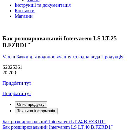
Інструкції та документація
Контакти
Магазин
Бак розширювальний Intervarem LS LT.25
B.FZRD1ʺ
Varem
Бачки для водопостачання холодна вода
Продукція
S2025361
20.70 €
Придбати тут
Придбати тут
Опис продукту
Технічна інформація
Навігація
Бак розширювальний Intervarem LT.24 B.FZRD1ʺ
Бак розширювальний Intervarem LS LT.40 B.FZRD1ʺ
записів