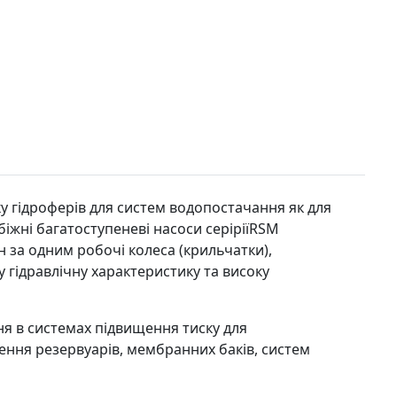
ску гідроферів для систем водопостачання як для
іжні багатоступеневі насоси серіріїRSM
 за одним робочі колеса (крильчатки),
у гідравлічну характеристику та високу
я в системах підвищення тиску для
ення резервуарів, мембранних баків, систем