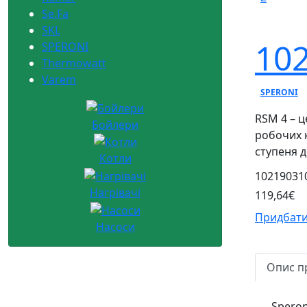
Se.Fa
SKL
102
SPERONI
Thermowatt
Varem
SPERONI
RSM 4 – 
Бойлери
робочих к
ступеня д
Котли
10219031
Нагрівачі
119,64€
Придбати
Насоси
Опис п
Speron