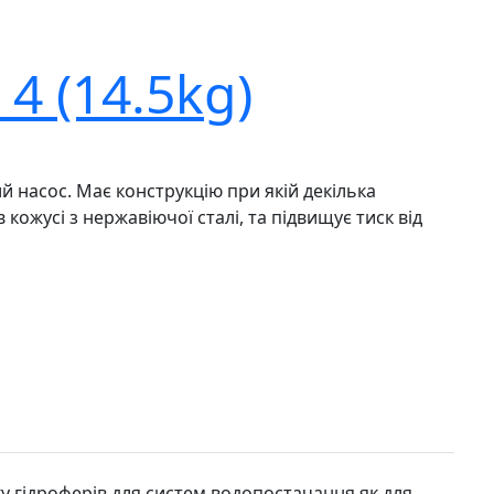
 4 (14.5kg)
насос. Має конструкцію при якій декілька
кожусі з нержавіючої сталі, та підвищує тиск від
ску гідроферів для систем водопостачання як для