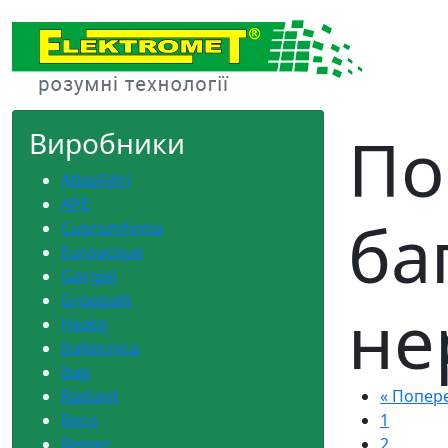
Skip
to
content
По
Виробники
AtlasFiltri
APE
ба
Cuprumfoma
Euroacque
Gorgiel
Groppalli
не
Heatq
Italtecnica
Itap
Radiant
« Попер
Reco
1
Remer
2