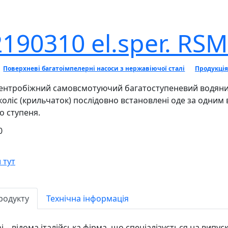
190310 el.sper. RSM
Поверхневі багатоімпелерні насоси з нержавіючої сталі
Продукція
центробіжний самовсмотуючий багатоступеневий водяний 
оліс (крильчаток) послідовно встановлені оде за одним в 
о ступеня.
0
 тут
родукту
Технічна інформація
i – відома італійська фірма, що спеціалізується на випу