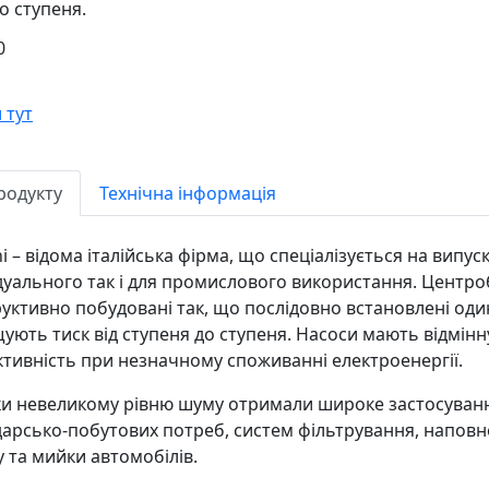
о ступеня.
0
 тут
родукту
Технічна інформація
i – відома італійська фірма, що спеціалізується на випу
дуального так і для промислового використання. Центроб
уктивно побудовані так, що послідовно встановлені один
ують тиск від ступеня до ступеня. Насоси мають відмінн
тивність при незначному споживанні електроенергії.
и невеликому рівню шуму отримали широке застосуванн
арсько-побутових потреб, систем фільтрування, наповн
 та мийки автомобілів.