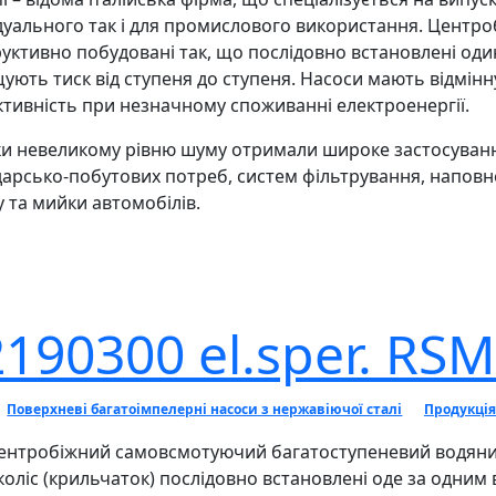
дуального так і для промислового використання. Центроб
уктивно побудовані так, що послідовно встановлені один
ують тиск від ступеня до ступеня. Насоси мають відмінн
тивність при незначному споживанні електроенергії.
и невеликому рівню шуму отримали широке застосуванн
арсько-побутових потреб, систем фільтрування, наповн
 та мийки автомобілів.
190300 el.sper. RSM
Поверхневі багатоімпелерні насоси з нержавіючої сталі
Продукція
центробіжний самовсмотуючий багатоступеневий водяний 
оліс (крильчаток) послідовно встановлені оде за одним в 