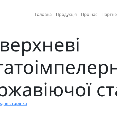
Головна
Продукція
Про нас
Партне
верхневі
гатоімпелерн
ржавіючої ст
едня сторінка