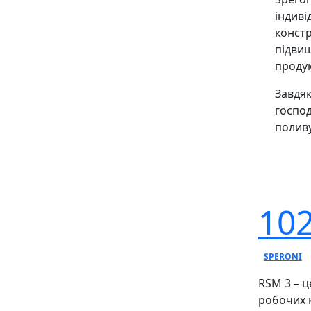
індиві
констр
підвищ
продук
Завдяк
господ
поливу
102
SPERONI
RSM 3 – 
робочих к