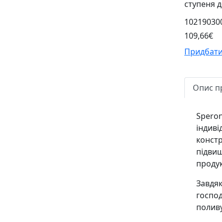
ступеня д
10219030
109,66€
Придбати
Опис п
Speron
індиві
констр
підвищ
продук
Завдяк
господ
поливу