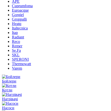
APE
Cuprumfoma
Euroacque
Gorgiel
Groppalli
Heatq
Italtecnica
Itap
Radiant
Reco
Remer
Se.Fa
SKL
SPERONI
Thermowatt
Varem
Бойлери
Котли
Нагрівачі
Насоси