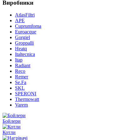
Виробники
AtlasFiltri
APE
Cuprumfoma
Euroacque
Gorgiel
Groppalli
Heatq
Italtecnica
Itap
Radiant
Reco
Remer
Se.Fa
SKL
SPERONI
Thermowatt
Varem
Бойлери
Котли