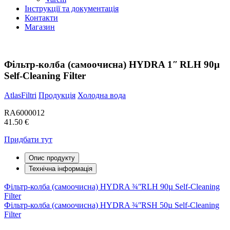
Інструкції та документація
Контакти
Магазин
Фільтр-колба (самоочисна) HYDRA 1ʺ RLH 90µ
Self-Cleaning Filter
AtlasFiltri
Продукція
Холодна вода
RA6000012
41.50 €
Придбати тут
Опис продукту
Технічна інформація
Навігація
Фільтр-колба (самоочисна) HYDRA ¾ʺRLH 90µ Self-Cleaning
Filter
записів
Фільтр-колба (самоочисна) HYDRA ¾ʺRSH 50µ Self-Cleaning
Filter