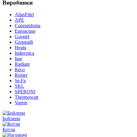
Виробники
AtlasFiltri
APE
Cuprumfoma
Euroacque
Gorgiel
Groppalli
Heatq
Italtecnica
Itap
Radiant
Reco
Remer
Se.Fa
SKL
SPERONI
Thermowatt
Varem
Бойлери
Котли