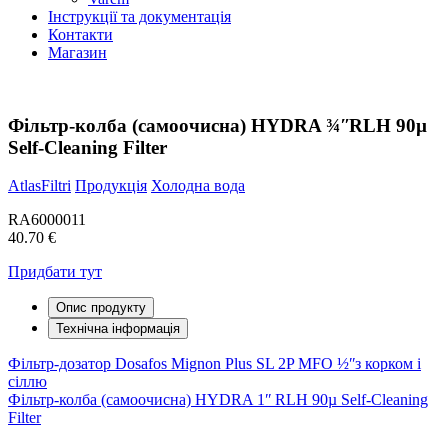
Інструкції та документація
Контакти
Магазин
Фільтр-колба (самоочисна) HYDRA ¾ʺRLH 90µ
Self-Cleaning Filter
AtlasFiltri
Продукція
Холодна вода
RA6000011
40.70 €
Придбати тут
Опис продукту
Технічна інформація
Навігація
Фільтр-дозатор Dosafos Mignon Plus SL 2P MFO ½ʺз корком і
сіллю
записів
Фільтр-колба (самоочисна) HYDRA 1ʺ RLH 90µ Self-Cleaning
Filter